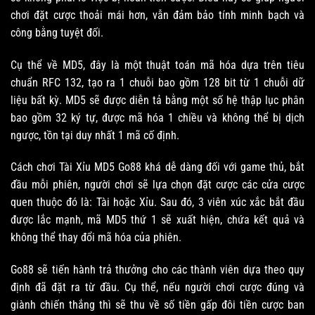
chơi đặt cược thoải mái hơn, vẫn đảm bảo tính minh bạch và
công bằng tuyệt đối.
Cụ thể về MD5, đây là một thuật toán mã hóa dựa trên tiêu
chuẩn RFC 132, tạo ra 1 chuỗi bao gồm 128 bit từ 1 chuỗi dữ
liệu bất kỳ. MD5 sẽ được diễn tả bằng một số hệ thập lục phân
bao gồm 32 ký tự, được mã hóa 1 chiều và không thể bị dịch
ngược, tồn tại duy nhất 1 mã cố định.
Cách chơi
Tài Xỉu MD5 Go88
khá dễ dàng đối với game thủ, bắt
đầu mỗi phiên, người chơi sẽ lựa chọn đặt cược các cửa cược
quen thuộc đó là: Tài hoặc Xỉu. Sau đó, 3 viên xúc xắc bắt đầu
được lắc mạnh, mã MD5 thứ 1 sẽ xuất hiện, chứa kết quả và
không thể thay đổi mã hóa của phiên.
Go88 sẽ tiến hành trả thưởng cho các thành viên dựa theo quy
định đã đặt ra từ đầu. Cụ thể, nếu người chơi cược đúng và
giành chiến thắng thì sẽ thu về số tiền gấp đôi tiền cược ban