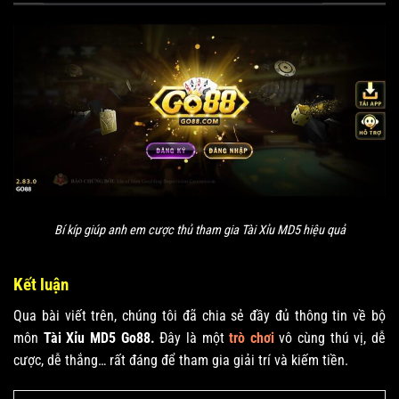
Bí kíp giúp anh em cược thủ tham gia Tài Xỉu MD5 hiệu quả
Kết luận
Qua bài viết trên, chúng tôi đã chia sẻ đầy đủ thông tin về bộ
môn
Tài Xỉu MD5 Go88.
Đây là một
trò chơi
vô cùng thú vị, dễ
cược, dễ thắng… rất đáng để tham gia giải trí và kiếm tiền.