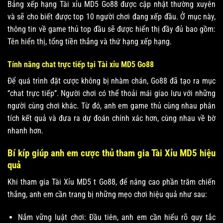
Bảng xếp hạng
Tài xỉu MD5 Go88
được cập nhật thường xuyên
và sẽ cho biết được top 10 người chơi đang xếp đầu. Ở mục này,
thông tin về game thủ top đầu sẽ được hiển thị đầy đủ bao gồm:
Tên hiển thị, tổng tiền thắng và thứ hạng xếp hạng.
Tính năng chat trực tiếp tại Tài xỉu MD5 Go88
Để quá trình đặt cược không bị nhàm chán, Go88 đã tạo ra mục
‘’chat trực tiếp’’. Người chơi có thể thoải mái giao lưu với những
người cùng chơi khác. Từ đó, anh em game thủ cùng nhau phân
tích kết quả và đưa ra dự đoán chính xác hơn, cùng nhau về bờ
nhanh hơn.
Bí kíp giúp anh em cược thủ tham gia Tài Xỉu MD5 hiệu
quả
Khi tham gia Tài Xỉu MD5 t Go88, để nâng cao phần trăm chiến
thắng, anh em cần trang bị những mẹo chơi hiệu quả như sau:
Nắm vững luật chơi: Đầu tiên, anh em cần hiểu rõ quy tắc