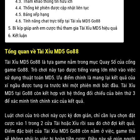
Tham khảo thông tin hữu ích
Thống kê phiên được cập nhật liên tục
Bảng xếp hạng
Tính năng chat trực tiếp tại Tài xỉu MD5 Go88
Bí kíp giúp anh em cược thủ tham gia Tài Xỉu MD5 hiệu quả
Kết luận
Tổng quan về Tài Xỉu MD5 Go88
Tài Xỉu MD5 Go88
là tựa game nằm trong mục Quay Số của cổng
game Go88. Trò chơi này tạo được tiếng vang lớn nhờ vào việc
sử dụng thuật toán MD5. Ưu điểm chính là mang lại kết quả của
xí ngầu được tung ra trước khi một phiên mới bắt đầu. Tài Xỉu
MD5 tại Go88 còn kết hợp với hệ thống đối chiếu của bên thứ 3
để xác minh tính chính xác của kết quả.
Luật chơi của trò chơi này cực kỳ đơn giản, chỉ cần lựa chọn đặt
cược vào 1 trong 2 cửa Tài hoặc Xỉu rồi sau đó chờ đợi kết quả.
Điểm đặc biệt của
Tài Xỉu MD5 Go88
còn nằm ở việc, game thủ
sẽ không phải lo việc bị hoàn tiền cược. Điều này sẽ giúp người