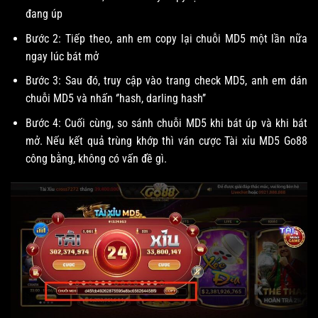
đang úp
Bước 2: Tiếp theo, anh em copy lại chuỗi MD5 một lần nữa
ngay lúc bát mở
Bước 3: Sau đó, truy cập vào trang check MD5, anh em dán
chuỗi MD5 và nhấn ‘’hash, darling hash’’
Bước 4: Cuối cùng, so sánh chuỗi MD5 khi bát úp và khi bát
mở. Nếu kết quả trùng khớp thì ván cược
Tài xỉu MD5 Go88
công bằng, không có vấn đề gì.