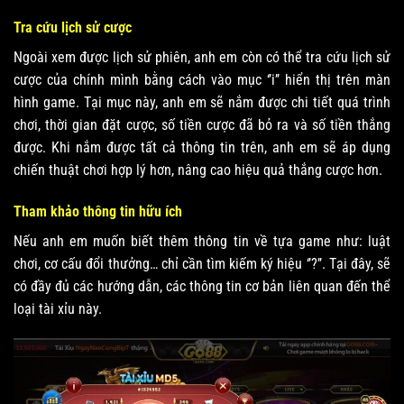
Tra cứu lịch sử cược
Ngoài xem được lịch sử phiên, anh em còn có thể tra cứu lịch sử
cược của chính mình bằng cách vào mục ‘’i’’ hiển thị trên màn
hình game. Tại mục này, anh em sẽ nắm được chi tiết quá trình
chơi, thời gian đặt cược, số tiền cược đã bỏ ra và số tiền thắng
được. Khi nắm được tất cả thông tin trên, anh em sẽ áp dụng
chiến thuật chơi hợp lý hơn, nâng cao hiệu quả thắng cược hơn.
Tham khảo thông tin hữu ích
Nếu anh em muốn biết thêm thông tin về tựa game như: luật
chơi, cơ cấu đổi thưởng… chỉ cần tìm kiếm ký hiệu ‘’?’’. Tại đây, sẽ
có đầy đủ các hướng dẫn, các thông tin cơ bản liên quan đến thể
loại tài xỉu này.