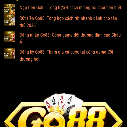
Nạp tiền Go88: Tổng hợp 4 cách mà người chơi nên biết
Rút tiền Go88: Tổng hợp cách rút nhanh dành cho tân
thủ 2026
Đăng nhập Go88: Cổng game đổi thưởng đỉnh cao Châu
Á
Đăng ký Go88: Tham gia cá cược tại cổng game đổi
thưởng hot