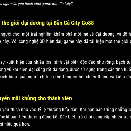
u người lại yêu thích chơi game Bắn Cá City?
thế giới đại dương tại Bắn Cá City Go88
 người chơi một trải nghiệm khám phá mới mẻ về đại dương, và đồ 
 này. Với công nghệ 3D hiện đại, game này đã tái hiện một thế giới 
sự xuất hiện của nhiều loại sinh vật biển độc đáo như rồng, bạch tu
ống vũ khí hiện đại cũng rất đa dạng, được sử dụng trong các tình hu
ách hiệu quả, người chơi có thể tăng cơ hội chiến thắng và kiếm đ
huyến mãi khủng cho thành viên
ự yêu thích nhờ vào tỷ lệ thưởng hấp dẫn. Khi bạn bắn trúng những l
ợc khoản tiền thưởng đáng kể. Đặc biệt, trò chơi cung cấp nhiều ưu 
 cá hiệu quả hơn.