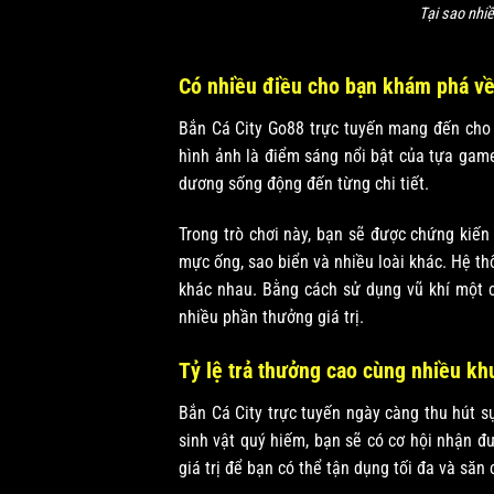
Tại sao nhiề
Có nhiều điều cho bạn khám phá về 
Bắn Cá City Go88 trực tuyến mang đến cho
hình ảnh là điểm sáng nổi bật của tựa game
dương sống động đến từng chi tiết.
Trong trò chơi này, bạn sẽ được chứng kiến 
mực ống, sao biển và nhiều loài khác. Hệ th
khác nhau. Bằng cách sử dụng vũ khí một c
nhiều phần thưởng giá trị.
Tỷ lệ trả thưởng cao cùng nhiều k
Bắn Cá City trực tuyến ngày càng thu hút s
sinh vật quý hiếm, bạn sẽ có cơ hội nhận đư
giá trị để bạn có thể tận dụng tối đa và săn