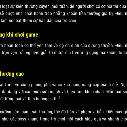
oạt sự kiện thường xuyên, mỗi tuần, để người chơi có cơ hội thi đua
 sẽ được nhà phát hành trao những khoản tiền thưởng giá trị. Điều 
 làm nổi bật thêm sự hấp dẫn của trò chơi.
lag khi chơi game
em hoàn toàn có thể yên tâm về độ ổn định của đường truyền. Điều 
 trọn vẹn trải nghiệm giải trí mượt mà trên ứng dụng mà không lo l
 thương cao
phát triển vô cùng phong phú và có khả năng nâng cấp mạnh mẽ. Ng
í đa dạng với các mức sức mạnh và hiệu ứng khác nhau. Mỗi loại s
ới từng loại và tình huống cụ thể.
 cường sức mạnh sát thương, tốc độ bắn và phạm vi bắn. Điều này g
 như các boss khủng trong trò chơi một cách hiệu quả và nhanh ch