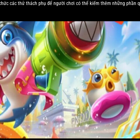
ổ chức các thử thách phụ để người chơi có thể kiếm thêm những phần 