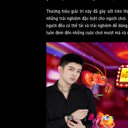
Thương hiệu giải trí này đã gây sốt trên 
những trải nghiệm đặc biệt cho người chơi.
người đều có thể tải và trải nghiệm dễ dàng
luôn đem đến những cuộc chơi mượt mà và đ