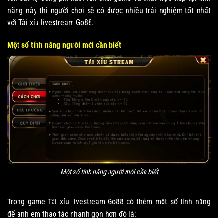
năng này thì người chơi sẽ có được nhiều trải nghiệm tốt nhất
với
Tài xỉu livestream Go88.
Một số tính năng người mới cần biết
Một số tính năng người mới cần biết
Trong game
Tài xỉu livestream Go88
có thêm một số tính năng
để anh em thao tác nhanh gọn hơn đó là: