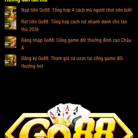
Nạp tiền Go88: Tổng hợp 4 cách mà người chơi nên biết
Rút tiền Go88: Tổng hợp cách rút nhanh dành cho tân
thủ 2026
Đăng nhập Go88: Cổng game đổi thưởng đỉnh cao Châu
Á
Đăng ký Go88: Tham gia cá cược tại cổng game đổi
thưởng hot