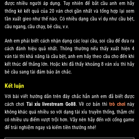
được nhiều người áp dụng. Tuy nhiên để bắt cầu anh em hãy
thống kê kết quả của 20 ván chơi gần nhất và tổng hợp lại xem
tần xuất gieo như thế nào. Có nhiều dạng cầu ví dụ như cầu bệt,
cầu ngang, cầu chạy, bẻ cầu, v.v.
Anh em phải biết cách nhận dạng các loại cầu, soi cầu để đưa ra
cách đánh hiệu quả nhất. Thông thường nếu thấy xuất hiện 4
ván tài thì khả năng là cầu bệt, anh em hãy theo cầu cho đến khi
kết thúc để thắng lớn. Hoặc khi đã thấy khoảng 8 ván xỉu thì hãy
bẻ cầu sang tài đảm bảo ăn chắc.
Kết luận
Với bài viết hướng dẫn trên đây chắc hẳn anh em đã biết được
cách chơi
Tài xỉu livestream Go88
. Về cơ bản thì
trò chơi
này
không khác quá nhiều so với dạng tài xỉu truyền thống, thậm chí
có nhiều ưu điểm vượt trội hơn. Vậy nên hãy đến với cổng game
để trải nghiệm ngay và kiếm tiền thưởng nhé!