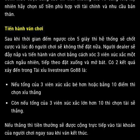
nhiên hãy chọn số tiền phù hợp với tài chính và nhu cầu bản
thân.
Tiến hành ván chơi
Sau khi thời gian đếm ngược còn 5 giây thì hệ thống sẽ chốt
cược và lúc đó người chơi sẽ không thể đặt nữa. Người dealer sẽ
đậy nắp và tiến hành ván chơi bằng cách xóc 3 viên xúc xắc một
cách ngẫu nhiên, tiếp theo đặt xuống và mở bát. Có 2 kết quả
xảy đến trong
Tài xỉu livestream Go88
là:
Nếu tổng của 3 viên xúc xắc bé hơn hoặc bằng 10 điểm thì
chọn xỉu thắng
Còn nếu tổng của 3 viên xúc xắc lớn hơn 10 thì chọn tài sẽ
thắng.
Nếu thắng thì tiền thưởng sẽ được cộng trực tiếp vào tài khoản
của người chơi ngay sau khi ván kết thúc.