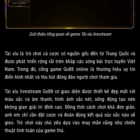
Giới thiệu tổng quan về game Tài xỉu livestream
Tài xỉu là trò chơi cá cược có nguồn gốc đến từ Trung Quốc và
được phát triển rộng rãi trên khắp các sòng bài trực tuyến Việt
Nam. Trong đó, cổng game Go88 online là thương hiệu uy tín
điển hình nhất và thu hút đông đảo người chơi tham gia.
Tài xỉu livestream Go88
có giao diện được thiết kế đẹp mắt với
màu sắc và âm thanh, hình ảnh sắc nét, sống động tạo nên
không gian giải trí đỉnh cao. Đồng thời cách chơi khá đơn giản,
anh em chỉ cần đặt cược và đoán đúng kết quả xúc xắc nào sẽ
gieo. Trò chơi này chủ yếu dựa vào may mắn cũng như chiến
thuật tính toán của game thủ.