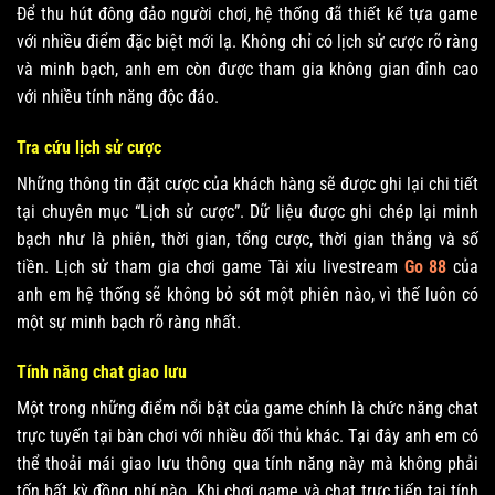
Để thu hút đông đảo người chơi, hệ thống đã thiết kế tựa game
với nhiều điểm đặc biệt mới lạ. Không chỉ có lịch sử cược rõ ràng
và minh bạch, anh em còn được tham gia không gian đỉnh cao
với nhiều tính năng độc đáo.
Tra cứu lịch sử cược
Những thông tin đặt cược của khách hàng sẽ được ghi lại chi tiết
tại chuyên mục “Lịch sử cược”. Dữ liệu được ghi chép lại minh
bạch như là phiên, thời gian, tổng cược, thời gian thắng và số
tiền. Lịch sử tham gia chơi game
Tài xỉu livestream
Go 88
của
anh em hệ thống sẽ không bỏ sót một phiên nào, vì thế luôn có
một sự minh bạch rõ ràng nhất.
Tính năng chat giao lưu
Một trong những điểm nổi bật của game chính là chức năng chat
trực tuyến tại bàn chơi với nhiều đối thủ khác. Tại đây anh em có
thể thoải mái giao lưu thông qua tính năng này mà không phải
tốn bất kỳ đồng phí nào. Khi chơi game và chat trực tiếp tại tính