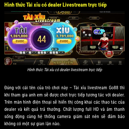
Hình thức Tài xỉu có dealer Livestream trực tiếp
Hình thức Tài xỉu có dealer livestream trực tiếp
Đúng với cái tên của trò chơi này – Tài xỉu livestream Go88 thì
khi tham gia anh em sẽ được chơi trực tiếp tương tác với dealer.
Trên màn hình điện thoại sẽ hiển thị công khai các thao tác của
dealer và kết quả trả thưởng. Chất lượng full HD và âm thanh
sống động cùng hệ thống camera giám sát nên sẽ đảm bảo
không có một sự gian lận nào.