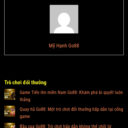
Mỹ Hạnh Go88
Trò chơi đổi thưởng
Game Tiến lên miền Nam Go88: Khám phá bí quyết luôn
thắng
Quay hũ Go88: Một trò chơi đổi thưởng hấp dẫn tại cổng
game
Bầu cua Go88: Trò chơi hấp dẫn không thể chối từ