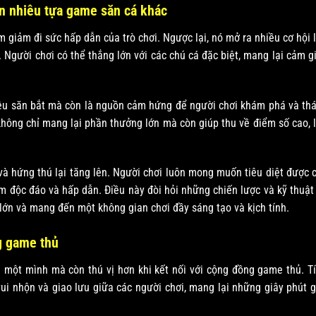
ơn nhiêu tựa game săn cá khác
m giảm đi sức hấp dẫn của trò chơi. Ngược lại, nó mở ra nhiều cơ hội 
gười chơi có thể thắng lớn với các chú cá đặc biệt, mang lại cảm g
iêu săn bắt mà còn là nguồn cảm hứng để người chơi khám phá và th
hông chỉ mang lại phần thưởng lớn mà còn giúp thu về điểm số cao, 
và hứng thú lại tăng lên. Người chơi luôn mong muốn tiêu diệt được 
iệm độc đáo và hấp dẫn. Điều này đòi hỏi những chiến lược và kỹ thuật
 lớn và mang đến một không gian chơi đầy sáng tạo và kịch tính.
g game thủ
i một mình mà còn thú vị hơn khi kết nối với cộng đồng game thủ. T
ui nhộn và giao lưu giữa các người chơi, mang lại những giây phút g