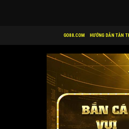
Chuyển
đến
nội
dung
GO88.COM
HƯỚNG DẪN TÂN T