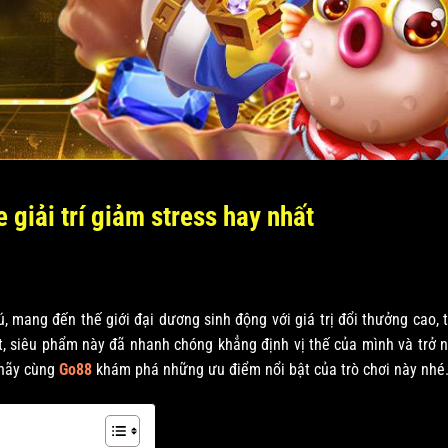
giải trí giảm stress hay nhất
ú, mang đến thế giới đại dương sinh động với giá trị đổi thưởng cao, 
t, siêu phẩm này đã nhanh chóng khẳng định vị thế của mình và trở 
, hãy cùng
Go88
khám phá những ưu điểm nổi bật của trò chơi này nhé