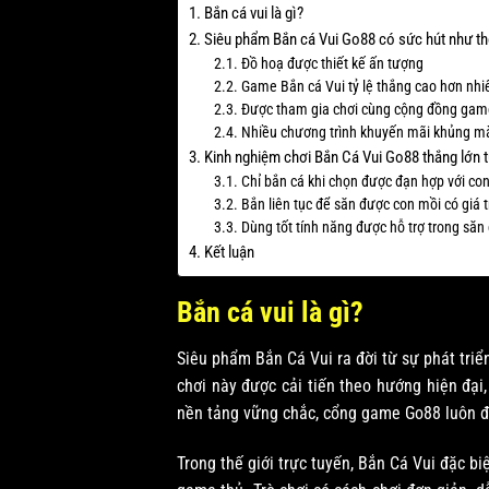
Bắn cá vui là gì?
Siêu phẩm Bắn cá Vui Go88 có sức hút như th
Đồ hoạ được thiết kế ấn tượng
Game Bắn cá Vui tỷ lệ thắng cao hơn nh
Được tham gia chơi cùng cộng đồng gam
Nhiều chương trình khuyến mãi khủng m
Kinh nghiệm chơi Bắn Cá Vui Go88 thắng lớn 
Chỉ bắn cá khi chọn được đạn hợp với c
Bắn liên tục để săn được con mồi có giá t
Dùng tốt tính năng được hỗ trợ trong săn 
Kết luận
Bắn cá vui là gì?
Siêu phẩm Bắn Cá Vui ra đời từ sự phát tri
chơi này được cải tiến theo hướng hiện đạ
nền tảng vững chắc, cổng game Go88 luôn đư
Trong thế giới trực tuyến, Bắn Cá Vui đặc bi