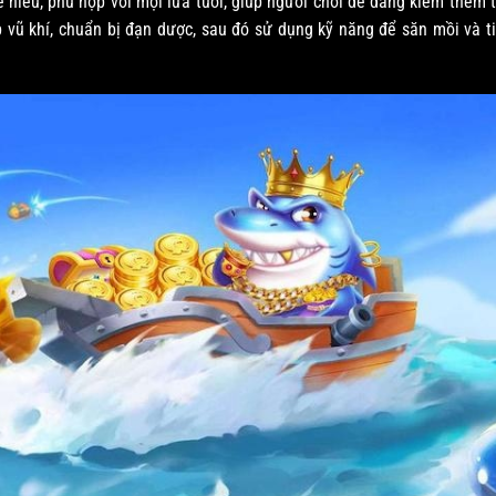
ễ hiểu, phù hợp với mọi lứa tuổi, giúp người chơi dễ dàng kiếm thêm 
p vũ khí, chuẩn bị đạn dược, sau đó sử dụng kỹ năng để săn mồi và t