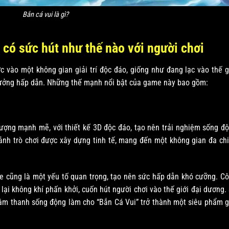
Bắn cá vui là gì?
có sức hút như thế nào với người chơi
 vào một không gian giải trí độc đáo, giống như đang lạc vào thế g
hưởng hấp dẫn. Những thế mạnh nổi bật của game này bao gồm:
tượng mạnh mẽ, với thiết kế 3D độc đáo, tạo nên trải nghiệm sống đ
cảnh trò chơi được xây dựng tinh tế, mang đến một không gian đa ch
e cũng là một yếu tố quan trọng, tạo nên sức hấp dẫn khó cưỡng. C
ại không khí phấn khởi, cuốn hút người chơi vào thế giới đại dương.
 âm thanh sống động làm cho “Bắn Cá Vui” trở thành một siêu phẩm g