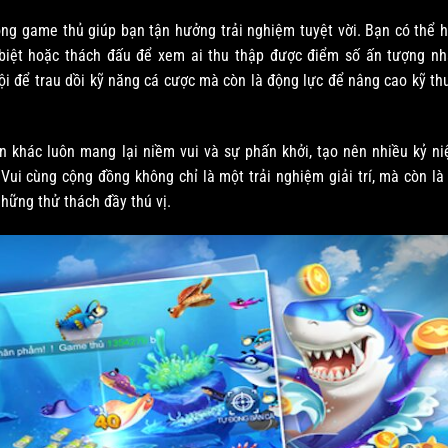
ồng game thủ giúp bạn tận hưởng trải nghiệm tuyệt vời. Bạn có thể 
 biệt hoặc thách đấu để xem ai thu thập được điểm số ấn tượng nh
ội để trau dồi kỹ năng cá cược mà còn là động lực để nâng cao kỹ th
ên khác luôn mang lại niềm vui và sự phấn khởi, tạo nên nhiều kỷ n
Vui cùng cộng đồng không chỉ là một trải nghiệm giải trí, mà còn là
những thử thách đầy thú vị.