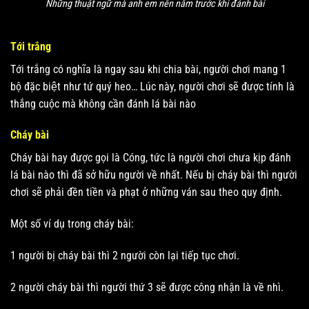
Những thuật ngữ mà anh em nên nắm trước khi đánh bài
Tới trắng
Tới trắng có nghĩa là ngay sau khi chia bài, người chơi mang 1
bộ đặc biệt như tứ quý heo… Lúc này, người chơi sẽ được tính là
thắng cuộc mà không cần đánh lá bài nào
Cháy bài
Cháy bài hay được gọi là Cóng, tức là người chơi chưa kịp đánh
lá bài nào thì đã sở hữu người về nhất. Nếu bị cháy bài thì người
chơi sẽ phải đền tiền và phạt ở những ván sau theo quy định.
Một số ví dụ trong cháy bài:
1 người bị cháy bài thì 2 người còn lại tiếp tục chơi.
2 người cháy bài thì người thứ 3 sẽ được công nhận là về nhì.