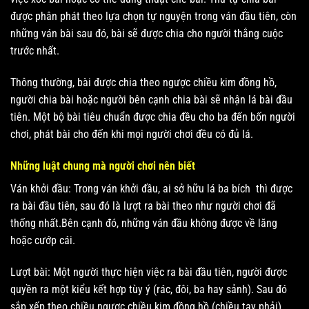
được phân phát theo lựa chọn tự nguyện trong ván đầu tiên, còn
những ván bài sau đó, bài sẽ được chia cho người thắng cuộc
trước nhất.
Thông thường, bài được chia theo ngược chiều kim đồng hồ,
người chia bài hoặc người bên cạnh chia bài sẽ nhận lá bài đầu
tiên. Một bộ bài tiêu chuẩn được chia đều cho ba đến bốn người
chơi, phát bài cho đến khi mọi người chơi đều có đủ lá.
Những luật chung mà người chơi nên biết
Ván khởi đầu: Trong ván khởi đầu, ai sở hữu lá ba bích thì được
ra bài đầu tiên, sau đó là lượt ra bài theo như người chơi đã
thống nhất.Bên cạnh đó, những ván đầu không được về lăng
hoặc cướp cái.
Lượt bài: Một người thực hiện việc ra bài đầu tiên, người được
quyền ra một kiểu kết hợp tùy ý (rác, đôi, ba hay sảnh). Sau đó
sắp xếp theo chiều ngược chiều kim đồng hồ (chiều tay phải),