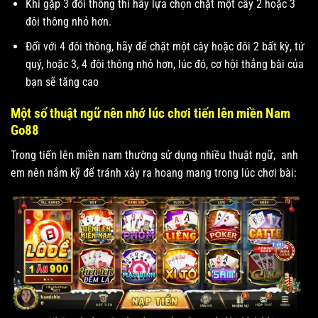
Khi gặp 3 đôi thông thì hãy lựa chọn chặt một cây 2 hoặc 3
đôi thông nhỏ hơn.
Đối với 4 đôi thông, hãy để chặt một cây hoặc đôi 2 bất kỳ, tứ
quý, hoặc 3, 4 đôi thông nhỏ hơn, lúc đó, cơ hội thắng bài của
bạn sẽ tăng cao
Một số thuật ngữ nên nhớ lúc chơi tiến lên miền Nam
Go88
Trong tiến lên miền nam thường sử dụng nhiều thuật ngữ, anh
em nên nắm kỹ để tránh xảy ra hoang mang trong lúc chơi bài: