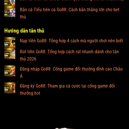
Bắn cá Tiểu tiên cá Go88: Cách bắn thắng lớn cho bet
thủ
Hướng dẫn tân thủ
Nạp tiền Go88: Tổng hợp 4 cách mà người chơi nên biết
Rút tiền Go88: Tổng hợp cách rút nhanh dành cho tân
thủ 2026
Đăng nhập Go88: Cổng game đổi thưởng đỉnh cao Châu
Á
Đăng ký Go88: Tham gia cá cược tại cổng game đổi
thưởng hot