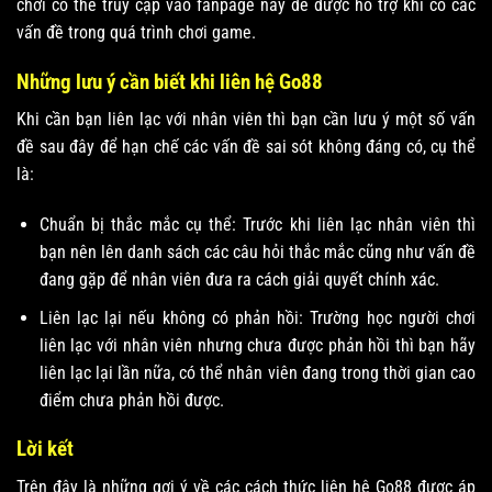
chơi có thể truy cập vào fanpage này để được hỗ trợ khi có các
vấn đề trong quá trình chơi game.
Những lưu ý cần biết khi liên hệ Go88
Khi cần bạn liên lạc với nhân viên thì bạn cần lưu ý một số vấn
đề sau đây để hạn chế các vấn đề sai sót không đáng có, cụ thể
là:
Chuẩn bị thắc mắc cụ thể: Trước khi liên lạc nhân viên thì
bạn nên lên danh sách các câu hỏi thắc mắc cũng như vấn đề
đang gặp để nhân viên đưa ra cách giải quyết chính xác.
Liên lạc lại nếu không có phản hồi: Trường học người chơi
liên lạc với nhân viên nhưng chưa được phản hồi thì bạn hãy
liên lạc lại lần nữa, có thể nhân viên đang trong thời gian cao
điểm chưa phản hồi được.
Lời kết
Trên đây là những gợi ý về các cách thức
liên hệ
Go88 được áp