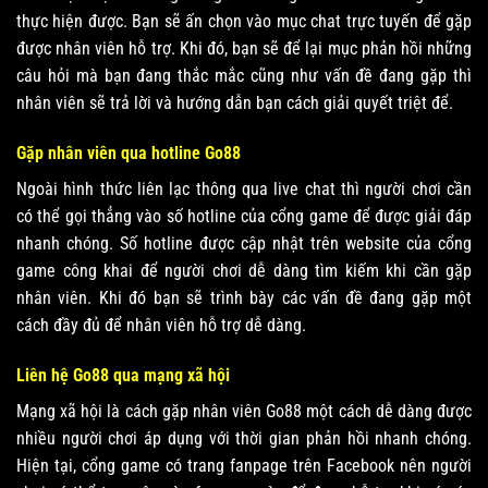
thực hiện được. Bạn sẽ ấn chọn vào mục chat trực tuyến để gặp
được nhân viên hỗ trợ. Khi đó, bạn sẽ để lại mục phản hồi những
câu hỏi mà bạn đang thắc mắc cũng như vấn đề đang gặp thì
nhân viên sẽ trả lời và hướng dẫn bạn cách giải quyết triệt để.
Gặp nhân viên qua hotline Go88
Ngoài hình thức
liên lạc thông qua live chat thì người chơi cần
có thể gọi thẳng vào số hotline của cổng game để được giải đáp
nhanh chóng. Số hotline được cập nhật trên website của cổng
game công khai để người chơi dễ dàng tìm kiếm khi cần gặp
nhân viên. Khi đó bạn sẽ trình bày các vấn đề đang gặp một
cách đầy đủ để nhân viên hỗ trợ dễ dàng.
Liên hệ Go88 qua mạng xã hội
Mạng xã hội là cách gặp nhân viên Go88 một cách dễ dàng được
nhiều người chơi áp dụng với thời gian phản hồi nhanh chóng.
Hiện tại, cổng game có trang fanpage trên Facebook nên người