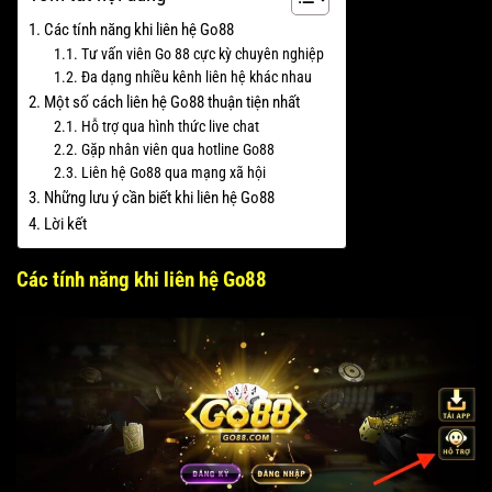
Các tính năng khi liên hệ Go88
Tư vấn viên Go 88 cực kỳ chuyên nghiệp
Đa dạng nhiều kênh liên hệ khác nhau
Một số cách liên hệ Go88 thuận tiện nhất
Hỗ trợ qua hình thức live chat
Gặp nhân viên qua hotline Go88
Liên hệ Go88 qua mạng xã hội
Những lưu ý cần biết khi liên hệ Go88
Lời kết
Các tính năng khi liên hệ Go88