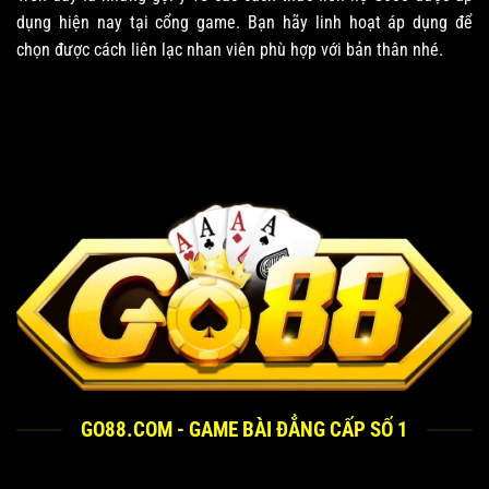
dụng hiện nay tại cổng game. Bạn hãy linh hoạt áp dụng để
chọn được cách liên lạc nhan viên phù hợp với bản thân nhé.
GO88.COM - GAME BÀI ĐẲNG CẤP SỐ 1