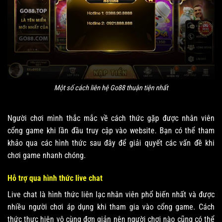
Một số cách liên hệ Go88 thuận tiện nhất
Người chơi mình thắc mắc về cách thức gặp được nhân viên
cổng game khi lần đầu truy cập vào website. Bạn có thể tham
khảo qua các hình thức sau đây để giải quyết các vấn đề khi
chơi game nhanh chóng.
Hỗ trợ qua hình thức live chat
Live chat là hình thức
liên lạc nhân viên phổ biến nhất và được
nhiều người chơi áp dụng khi tham gia vào cổng game. Cách
thức thực hiện vô cùng đơn giản nên người chơi nào cũng có thể