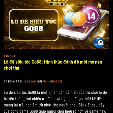
TRÒ CHƠI
Lô đề siêu tốc Go88: Hình thức đánh đề mới mẻ nên
chơi thử
ĐÃ ĐĂNG TRÊN
16.06.2024
BỞI
MỸ HẠNH GO88
Lô đề siêu tốc Go88 là một phiên bản cải tiến của trò chơi lô đề
truyền thống, với nhiều ưu điểm và tiện ích được thiết kế để
mang lại trải nghiệm tốt nhất cho người chơi. Bài viết sau đây
của cổng game Go88 giúp người chơi hiểu rõ hơn về game này.