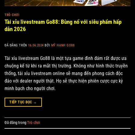
TRÒ CHƠI
Tài xỉu livestream Go88: Bùng nổ với siêu phẩm hấp
dẫn 2026
ĐÃ ĐĂNG TRÊN
16.06.2024
BỞI
MỸ HẠNH GO88
Tài xỉu livestream Go88 là một tựa game đình đám rất được ưa
chuộng kể từ khi ra mắt thị trường. Không như hình thức truyền
thống, tài xỉu livestream online sẽ mang đến phong cách độc
đáo với dealer người thật. Họ sẽ thực hiện phiên cược cực kỳ
minh bạch cho người chơi.
TIẾP TỤC ĐỌC
→
Đã đăng trong
Trò chơi