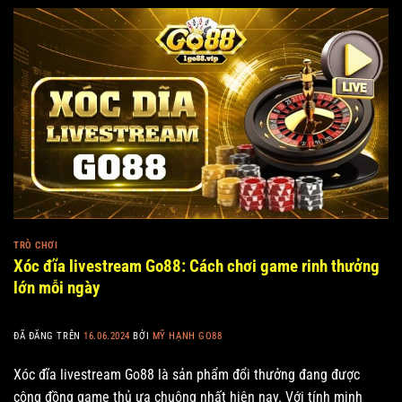
TRÒ CHƠI
Xóc đĩa livestream Go88: Cách chơi game rinh thưởng
lớn mỗi ngày
ĐÃ ĐĂNG TRÊN
16.06.2024
BỞI
MỸ HẠNH GO88
Xóc đĩa livestream Go88 là sản phẩm đổi thưởng đang được
cộng đồng game thủ ưa chuộng nhất hiện nay. Với tính minh