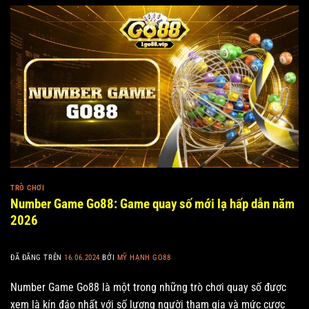
TRÒ CHƠI
Number Game Go88: Game quay số mới lạ hấp dẫn năm
2026
ĐÃ ĐĂNG TRÊN
16.06.2024
BỞI
MỸ HẠNH GO88
Number Game Go88 là một trong những trò chơi quay số được
xem là kín đáo nhất với số lượng người tham gia và mức cược