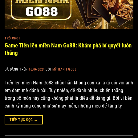
TRÒ CHƠI
Game Tiến lên miền Nam Go88: Khám phá bí quyết luôn
thắng
ĐÃ ĐĂNG TRÊN
16.06.2024
BỞI
MỸ HẠNH GO88
Tiến lên miền Nam Go88 chắc hẳn không còn xa lạ gì đối với anh
em đam mê đánh bài. Tuy nhiên, để dành nhiều chiến thắng
trong bộ môn này cũng không phải là điều dễ dàng gì. Bởi vì bên
cạnh kỹ năng cũng như sự may mắn, những mẹo để tăng tỷ
TIẾP TỤC ĐỌC
→