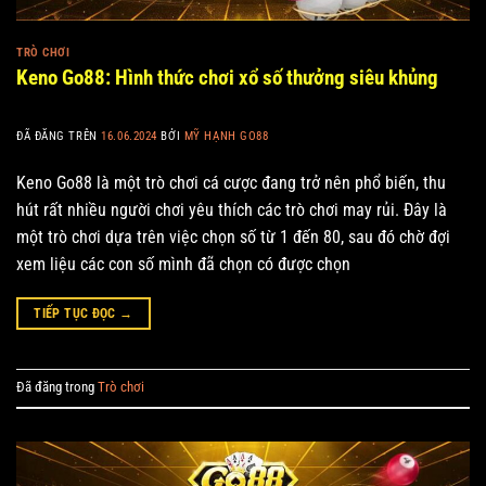
TRÒ CHƠI
Keno Go88: Hình thức chơi xổ số thưởng siêu khủng
ĐÃ ĐĂNG TRÊN
16.06.2024
BỞI
MỸ HẠNH GO88
Keno Go88 là một trò chơi cá cược đang trở nên phổ biến, thu
hút rất nhiều người chơi yêu thích các trò chơi may rủi. Đây là
một trò chơi dựa trên việc chọn số từ 1 đến 80, sau đó chờ đợi
xem liệu các con số mình đã chọn có được chọn
TIẾP TỤC ĐỌC
→
Đã đăng trong
Trò chơi