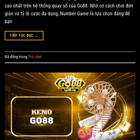
cao nhất trên hệ thống quay số của Go88. Nhờ có cách chơi đơn
giản và tỷ lệ cược đa dạng, Number Game là lựa chọn đáng để
bạn
TIẾP TỤC ĐỌC
→
Đã đăng trong
Trò chơi