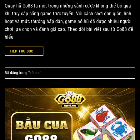
Quay hũ Go88 là một trong những sảnh cược không thể bỏ qua
khi truy cập cổng game trực tuyến. Với cách chơi đơn giản, linh
hoạt và mức thưởng hấp dẫn, game nổ hũ đã được nhiều người
chơi lựa chọn và đánh giá cao. Theo dõi bài viết sau từ Go88 để
hiểu
TIẾP TỤC ĐỌC
→
Đã đăng trong
Trò chơi