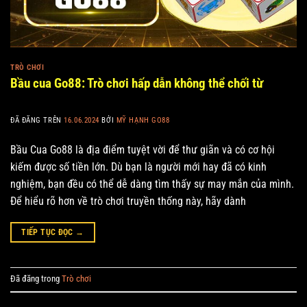
TRÒ CHƠI
Bầu cua Go88: Trò chơi hấp dẫn không thể chối từ
ĐÃ ĐĂNG TRÊN
16.06.2024
BỞI
MỸ HẠNH GO88
Bầu Cua Go88 là địa điểm tuyệt vời để thư giãn và có cơ hội
kiếm được số tiền lớn. Dù bạn là người mới hay đã có kinh
nghiệm, bạn đều có thể dễ dàng tìm thấy sự may mắn của mình.
Để hiểu rõ hơn về trò chơi truyền thống này, hãy dành
TIẾP TỤC ĐỌC
→
Đã đăng trong
Trò chơi