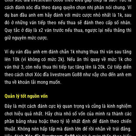
cách đánh xóc đĩa theo dạng quyền chọn nhị phân nói chung. Ví
dụ ban đầu anh em hãy đánh với mức cược nhỏ nhất là 1k, sau
đó ở những ván tiếp theo nếu thua sẽ đánh theo cấp số nhân.
Quy tắc ở đây là x2 ván trước nếu thua, ngược lại nếu thắng thì
giữ nguyên mức cược.
Ví dụ ván đầu anh em đánh chẵn 1k nhưng thua thì ván sau tăng
lên 10k (vì không có mức 2k). Nếu ăn thì quay về mức 1k cho
ván thứ 3, còn nếu thua thì tiếp tục tăng lên là 20k. Cứ tiếp diễn
theo cách chơi
Xóc đĩa livestream Go88
như vậy cho đến anh em
thu về khoản lãi mong muốn.
Quản lý tốt nguồn vốn
Đây là một cách đánh cực kỳ quan trọng và cũng là kinh nghiệm
chơi hiệu quả nhất. Hãy chia nhỏ số vốn của mình ra thành các
phần bằng nhau hoặc theo tỷ lệ nhất định để đánh theo chiến
thuật. Không nên hấp tấp mà đánh lớn để rồi nhận về trái đắng.