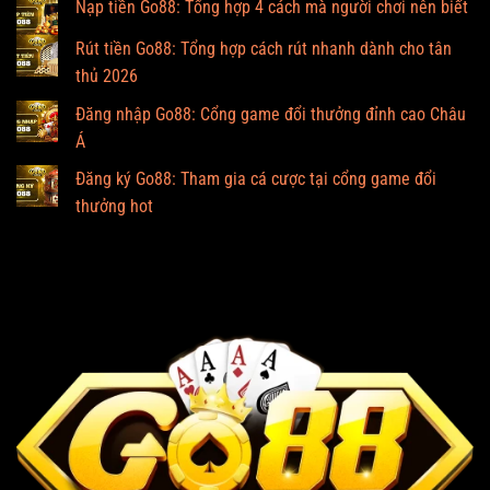
Nạp tiền Go88: Tổng hợp 4 cách mà người chơi nên biết
Rút tiền Go88: Tổng hợp cách rút nhanh dành cho tân
thủ 2026
Đăng nhập Go88: Cổng game đổi thưởng đỉnh cao Châu
Á
Đăng ký Go88: Tham gia cá cược tại cổng game đổi
thưởng hot