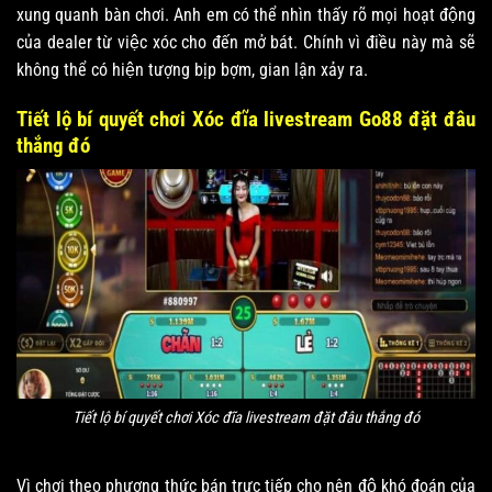
xung quanh bàn chơi. Anh em có thể nhìn thấy rõ mọi hoạt động
của dealer từ việc xóc cho đến mở bát. Chính vì điều này mà sẽ
không thể có hiện tượng bịp bợm, gian lận xảy ra.
Tiết lộ bí quyết chơi Xóc đĩa livestream Go88 đặt đâu
thắng đó
Tiết lộ bí quyết chơi Xóc đĩa livestream đặt đâu thắng đó
Vì chơi theo phương thức bán trực tiếp cho nên độ khó đoán của