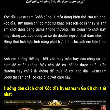
Giới thiệu trò chơi Xóc đĩa livestream là gì?
Xóc đĩa livestream Go88
cũng là một dạng biến thể của trò chơi
xóc đĩa. Tuy nhiên chỉ có một sự khác biệt lớn đó là thay vì anh
em chơi dưới dạng game thông thường. Thì trong trò chơi này,
hoạt động xóc các đồng xu sẽ do dealer người thật đảm nhiệm.
Đồng thời tích hợp tính năng phát trực tiếp cho anh em tiện theo
dõi.
Anh em không thể dựa hết vào may mắn hay các công cụ bịp
bợm để chiến thắng. Vậy nên, để có thể ăn được nhiều tiền
thưởng hay chí ý là không để thua lỗ với
Xóc đĩa livestream
Go88
thì cần phải có các bí quyết chơi hay.
Hướng dẫn cách chơi Xóc đĩa livestream Go 88 chi tiết
nhất