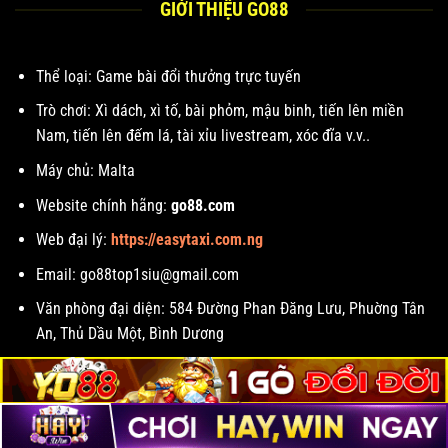
GIỚI THIỆU GO88
Thể loại: Game bài đổi thưởng trực tuyến
Trò chơi: Xì dách, xì tố, bài phỏm, mậu binh, tiến lên miền
Nam, tiến lên đếm lá, tài xỉu livestream, xóc đĩa v.v..
Máy chủ: Malta
Website chính hãng:
go88.com
Web đại lý:
https://easytaxi.com.ng
Email:
go88top1siu@gmail.com
Văn phòng đại diện:
584 Đường Phan Đăng Lưu, Phuờng Tân
An, Thủ Dầu Một, Bình Dương
Chịu trách nhiệm website:
Mỹ Hạnh
Bản quyền website 2026 ©
Go88