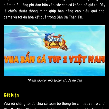
giảm thiểu lãng phí đạn bắn vào các con cá không có giá trị. Đây
là chiến thuật thông minh giúp bạn nâng cao hiệu quả chơi
game và tối đa hóa kết quả trong Bắn Cá Thần Tài.
Nhắm vào con mồi to hơn khi đã đủ đạn
Kết luận
Vừa rồi chúng tôi đã chia sẻ toàn bộ thông tin chi tiết về trò chơi