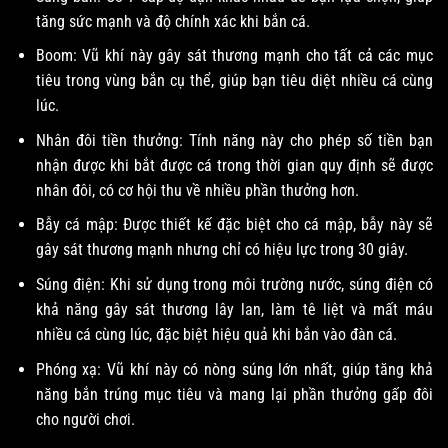
tăng sức mạnh và độ chính xác khi bắn cá.
Boom: Vũ khí này gây sát thương mạnh cho tất cả các mục
tiêu trong vùng bắn cụ thể, giúp bạn tiêu diệt nhiều cá cùng
lúc.
Nhân đôi tiền thưởng: Tính năng này cho phép số tiền bạn
nhận được khi bắt được cá trong thời gian quy định sẽ được
nhân đôi, có cơ hội thu về nhiều phần thưởng hơn.
Bẫy cá mập: Được thiết kế đặc biệt cho cá mập, bẫy này sẽ
gây sát thương mạnh nhưng chỉ có hiệu lực trong 30 giây.
Súng điện: Khi sử dụng trong môi trường nước, súng điện có
khả năng gây sát thương lây lan, làm tê liệt và mất máu
nhiều cá cùng lúc, đặc biệt hiệu quả khi bắn vào đàn cá.
Phóng xạ: Vũ khí này có nòng súng lớn nhất, giúp tăng khả
năng bắn trúng mục tiêu và mang lại phần thưởng gấp đôi
cho người chơi.