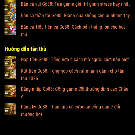
Bắn cá vui Go88: Tựa game giải trí giảm stress hay nhất
Bắn cá thần tài Go88: Giành quà khủng cho ai nhanh tay
Bắn cá Tiểu tiên cá Go88: Cách bắn thắng lớn cho bet
thủ
Hướng dẫn tân thủ
Nạp tiền Go88: Tổng hợp 4 cách mà người chơi nên biết
Rút tiền Go88: Tổng hợp cách rút nhanh dành cho tân
thủ 2026
Đăng nhập Go88: Cổng game đổi thưởng đỉnh cao Châu
Á
Đăng ký Go88: Tham gia cá cược tại cổng game đổi
thưởng hot