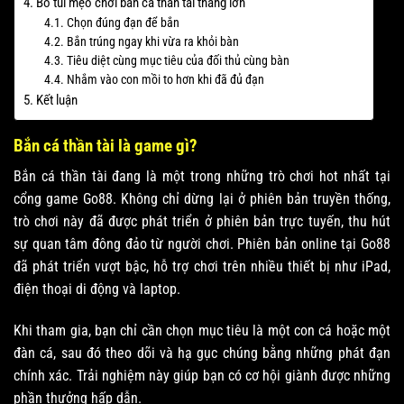
Bỏ túi mẹo chơi bắn cá thần tài thắng lớn
Chọn đúng đạn để bắn
Bắn trúng ngay khi vừa ra khỏi bàn
Tiêu diệt cùng mục tiêu của đối thủ cùng bàn
Nhắm vào con mồi to hơn khi đã đủ đạn
Kết luận
Bắn cá thần tài là game gì?
Bắn cá thần tài đang là một trong những trò chơi hot nhất tại
cổng game Go88. Không chỉ dừng lại ở phiên bản truyền thống,
trò chơi này đã được phát triển ở phiên bản trực tuyến, thu hút
sự quan tâm đông đảo từ người chơi. Phiên bản online tại Go88
đã phát triển vượt bậc, hỗ trợ chơi trên nhiều thiết bị như iPad,
điện thoại di động và laptop.
Khi tham gia, bạn chỉ cần chọn mục tiêu là một con cá hoặc một
đàn cá, sau đó theo dõi và hạ gục chúng bằng những phát đạn
chính xác. Trải nghiệm này giúp bạn có cơ hội giành được những
phần thưởng hấp dẫn.