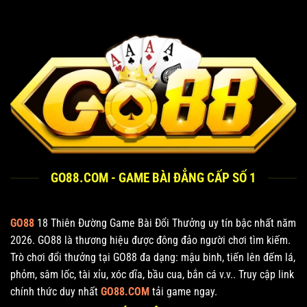
GO88.COM - GAME BÀI ĐẲNG CẤP SỐ 1
GO88
18 Thiên Đường Game Bài Đổi Thưởng uy tín bậc nhất năm
2026. GO88 là thương hiệu được đông đảo người chơi tìm kiếm.
Trò chơi đổi thưởng tại GO88 đa dạng: mậu binh, tiến lên đếm lá,
phỏm, sâm lốc, tài xỉu, xóc dĩa, bầu cua, bắn cá v.v.. Truy cập link
chính thức duy nhất
GO88.COM
tải game ngay.