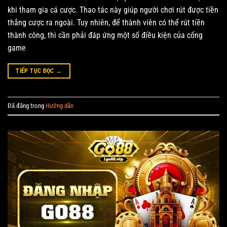
khi tham gia cá cược. Thao tác này giúp người chơi rút được tiền
thắng cược ra ngoài. Tuy nhiên, để thành viên có thể rút tiền
thành công, thì cần phải đáp ứng một số điều kiện của cổng
game
TIẾP TỤC ĐỌC
→
Đã đăng trong
Hướng dẫn