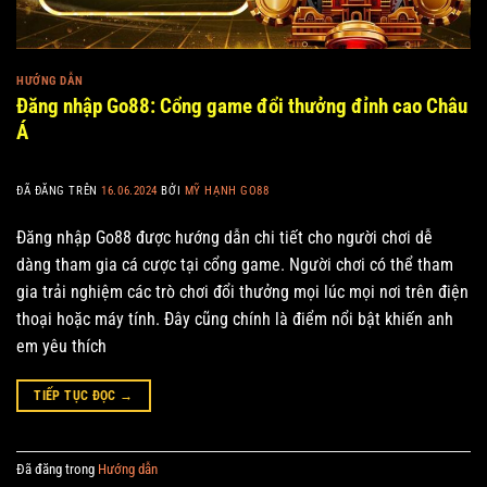
HƯỚNG DẪN
Đăng nhập Go88: Cổng game đổi thưởng đỉnh cao Châu
Á
ĐÃ ĐĂNG TRÊN
16.06.2024
BỞI
MỸ HẠNH GO88
Đăng nhập Go88 được hướng dẫn chi tiết cho người chơi dễ
dàng tham gia cá cược tại cổng game. Người chơi có thể tham
gia trải nghiệm các trò chơi đổi thưởng mọi lúc mọi nơi trên điện
thoại hoặc máy tính. Đây cũng chính là điểm nổi bật khiến anh
em yêu thích
TIẾP TỤC ĐỌC
→
Đã đăng trong
Hướng dẫn