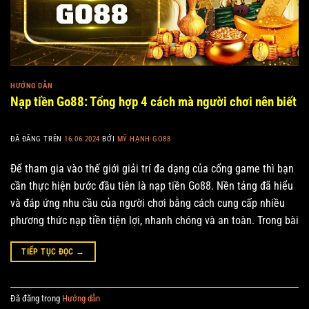
HƯỚNG DẪN
Nạp tiền Go88: Tổng hợp 4 cách mà người chơi nên biết
ĐÃ ĐĂNG TRÊN
16.06.2024
BỞI
MỸ HẠNH GO88
Để tham gia vào thế giới giải trí đa dạng của cổng game thì bạn
cần thực hiện bước đầu tiên là nạp tiền Go88. Nền tảng đã hiểu
và đáp ứng nhu cầu của người chơi bằng cách cung cấp nhiều
phương thức nạp tiền tiện lợi, nhanh chóng và an toàn. Trong bài
TIẾP TỤC ĐỌC
→
Đã đăng trong
Hướng dẫn