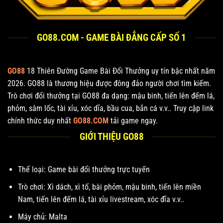
GO88.COM - GAME BÀI ĐẲNG CẤP SỐ 1
GO88
18 Thiên Đường Game Bài Đổi Thưởng uy tín bậc nhất năm
2026. GO88 là thương hiệu được đông đảo người chơi tìm kiếm.
Trò chơi đổi thưởng tại GO88 đa dạng: mậu binh, tiến lên đếm lá,
phỏm, sâm lốc, tài xỉu, xóc dĩa, bầu cua, bắn cá v.v.. Truy cập link
chính thức duy nhất
GO88.COM
tải game ngay.
GIỚI THIỆU GO88
Thể loại: Game bài đổi thưởng trực tuyến
Trò chơi: Xì dách, xì tố, bài phỏm, mậu binh, tiến lên miền
Nam, tiến lên đếm lá, tài xỉu livestream, xóc đĩa v.v..
Máy chủ: Malta