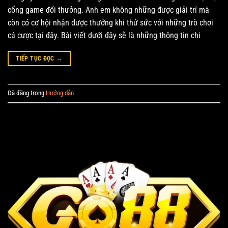
cổng game đổi thưởng. Anh em không những được giải trí mà
còn có cơ hội nhận được thưởng khi thử sức với những trò chơi
cá cược tại đây. Bài viết dưới đây sẽ là những thông tin chi
TIẾP TỤC ĐỌC
→
Đã đăng trong
Hướng dẫn