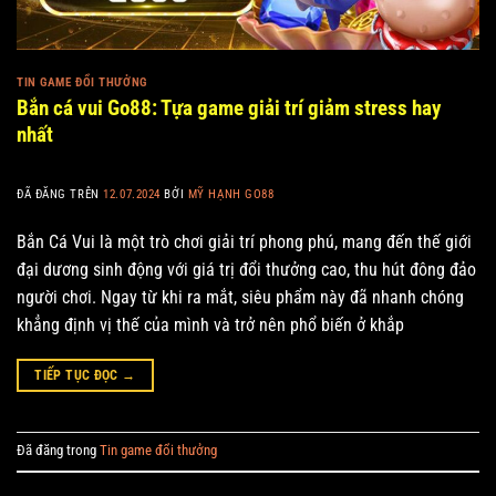
TIN GAME ĐỔI THƯỞNG
Bắn cá vui Go88: Tựa game giải trí giảm stress hay
nhất
ĐÃ ĐĂNG TRÊN
12.07.2024
BỞI
MỸ HẠNH GO88
Bắn Cá Vui là một trò chơi giải trí phong phú, mang đến thế giới
đại dương sinh động với giá trị đổi thưởng cao, thu hút đông đảo
người chơi. Ngay từ khi ra mắt, siêu phẩm này đã nhanh chóng
khẳng định vị thế của mình và trở nên phổ biến ở khắp
TIẾP TỤC ĐỌC
→
Đã đăng trong
Tin game đổi thưởng