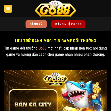
Chuyển
đến
nội
dung
ĐĂNG KÝ
ĐĂNG NHẬP GO88
LƯU TRỮ DANH MỤC:
TIN GAME ĐỔI THƯỞNG
Tin game đổi thưởng
Go88
mới nhất, cập nhập liên tục: nội dung
game và hướng dẫn cách chơi game nhận nhiều phần thưởng.