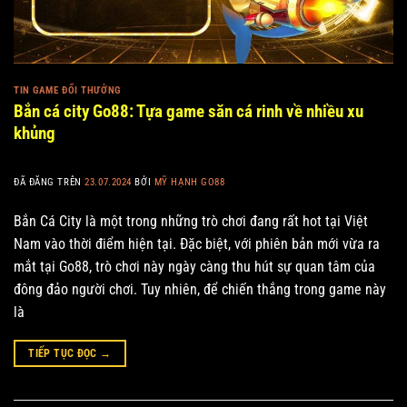
TIN GAME ĐỔI THƯỞNG
Bắn cá city Go88: Tựa game săn cá rinh về nhiều xu
khủng
ĐÃ ĐĂNG TRÊN
23.07.2024
BỞI
MỸ HẠNH GO88
Bắn Cá City là một trong những trò chơi đang rất hot tại Việt
Nam vào thời điểm hiện tại. Đặc biệt, với phiên bản mới vừa ra
mắt tại Go88, trò chơi này ngày càng thu hút sự quan tâm của
đông đảo người chơi. Tuy nhiên, để chiến thắng trong game này
là
TIẾP TỤC ĐỌC
→