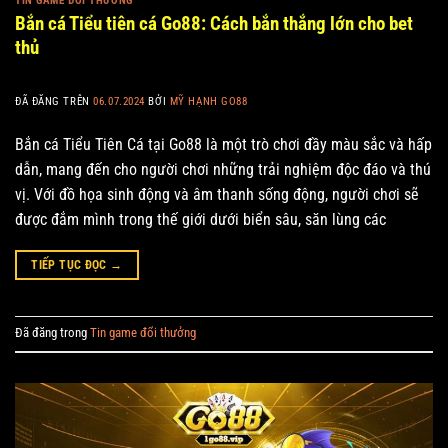
TIN GAME ĐỔI THƯỞNG
Bắn cá Tiểu tiên cá Go88: Cách bắn thắng lớn cho bet
thủ
ĐÃ ĐĂNG TRÊN
06.07.2024
BỞI
MỸ HẠNH GO88
Bắn cá Tiểu Tiên Cá tại Go88 là một trò chơi đầy màu sắc và hấp
dẫn, mang đến cho người chơi những trải nghiệm độc đáo và thú
vị. Với đồ họa sinh động và âm thanh sống động, người chơi sẽ
được đắm mình trong thế giới dưới biển sâu, săn lùng các
TIẾP TỤC ĐỌC
→
Đã đăng trong
Tin game đổi thưởng