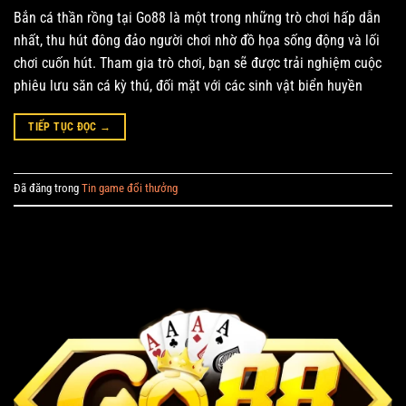
Bắn cá thần rồng tại Go88 là một trong những trò chơi hấp dẫn
nhất, thu hút đông đảo người chơi nhờ đồ họa sống động và lối
chơi cuốn hút. Tham gia trò chơi, bạn sẽ được trải nghiệm cuộc
phiêu lưu săn cá kỳ thú, đối mặt với các sinh vật biển huyền
TIẾP TỤC ĐỌC
→
Đã đăng trong
Tin game đổi thưởng