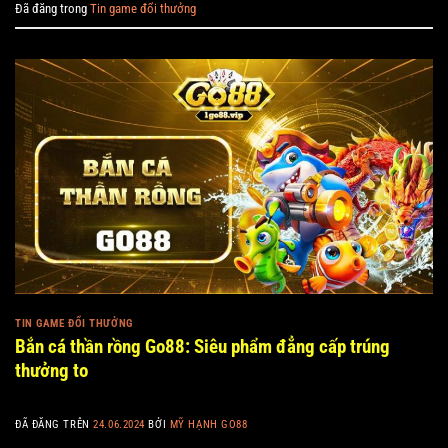
Đã đăng trong
Tin game đổi thưởng
TIN GAME ĐỔI THƯỞNG
Bắn cá thần rồng Go88: Siêu phẩm đẳng cấp trúng
thưởng to
ĐÃ ĐĂNG TRÊN
24.06.2024
BỞI
MỸ HẠNH GO88