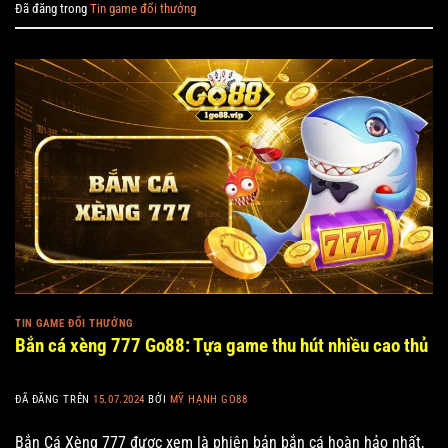
Đã đăng trong
Tin game đổi thưởng
TIN GAME ĐỔI THƯỞNG
Bắn cá xèng 777 Go88: Tựa game thu hút nhiều cao thủ
ĐÃ ĐĂNG TRÊN
15.07.2024
BỞI
MỸ HẠNH GO88
Bắn Cá Xèng 777 được xem là phiên bản bắn cá hoàn hảo nhất,