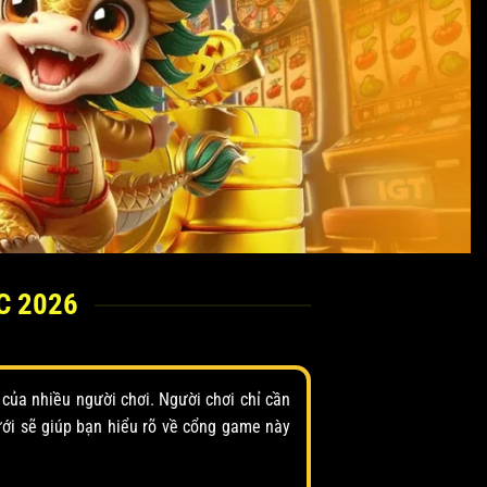
C 2026
của nhiều người chơi. Người chơi chỉ cần
ưới sẽ giúp bạn hiểu rõ về cổng game này