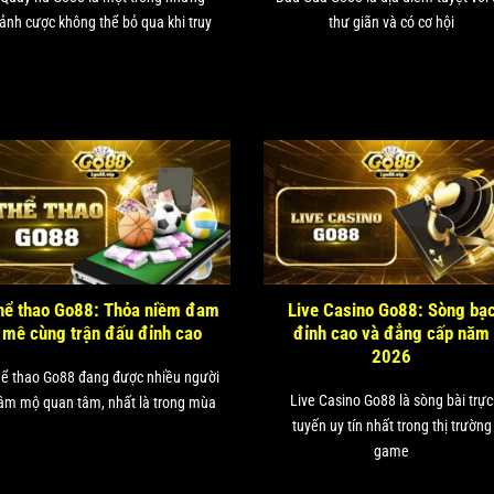
ảnh cược không thể bỏ qua khi truy
thư giãn và có cơ hội
ng game
Go 88
luôn đáp ứng mọi nhu cầu giải trí của người chơi. Giao 
h với nhiều thiết bị khác nhau.
ên nền tảng giải trí trực tuyến uy tín, chất lượng và công bằng cho n
y nhất trên thị trường hiện nay.
 game Go88
game chất lượng cao tại khu vực châu Á thì
Go88 là sự lựa chọn ho
uộc Philippines.
hể thao Go88: Thỏa niềm đam
Live Casino Go88: Sòng bạ
mê cùng trận đấu đỉnh cao
đỉnh cao và đẳng cấp năm
 phép hợp pháp trong lĩnh vực trò chơi trực tuyến. Điều này sẽ giúp c
2026
c.
ể thao Go88 đang được nhiều người
Live Casino Go88 là sòng bài trực
âm mộ quan tâm, nhất là trong mùa
 qua các năm
tuyến uy tín nhất trong thị trường
game
 và đã có những bước phát triển nhảy vọt đáng ghi nhận. Mặc dù t