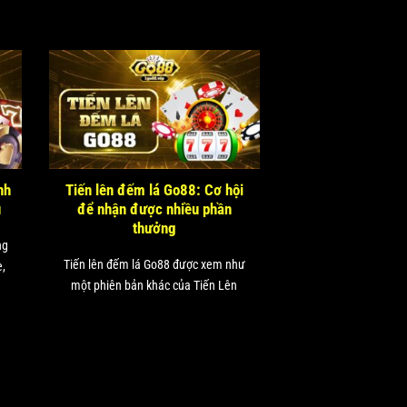
 giá cao. Các mục tiện ích được sắp xếp
ng hệ thống ứng dụng hỗ trợ trên đa nền
nào có kết nối Internet cũng bắt đầu tham
nh
Tiến lên đếm lá Go88: Cơ hội
ủ
để nhận được nhiều phần
thưởng
i nhất. Điểm cộng của các ứng dụng chơi
ng
Tiến lên đếm lá Go88 được xem như
e,
ng lượng của thiết bị là đã có thể tải app
một phiên bản khác của Tiến Lên
 chơi sẽ không mất một khoản phí nào cho
t kỳ trò chơi nào thì người chơi sẽ ngay