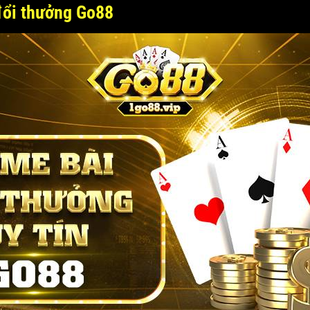
đổi thưởng Go88