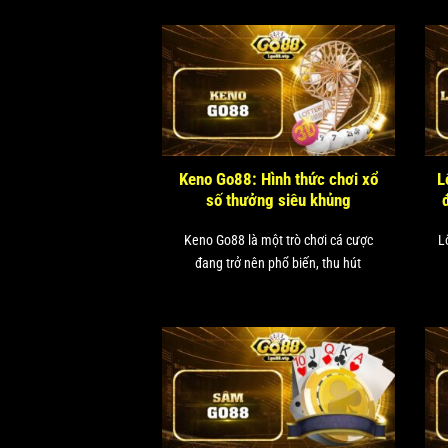
quá lâu nhưng
Go88 đã đạt được thành q
Cổng game Go88
đã chứng minh được năn
là người chơi game khó tính nhất thì đơn
Đơn vị vẫn thường xuyên cập nhật thêm 
cũng ngày càng chuyên nghiệp hơn so với
Keno Go88: Hình thức chơi xổ
L
Đánh giá chất lượng dịch 
số thưởng siêu khủng
Keno Go88 là một trò chơi cá cược
L
đang trở nên phổ biến, thu hút