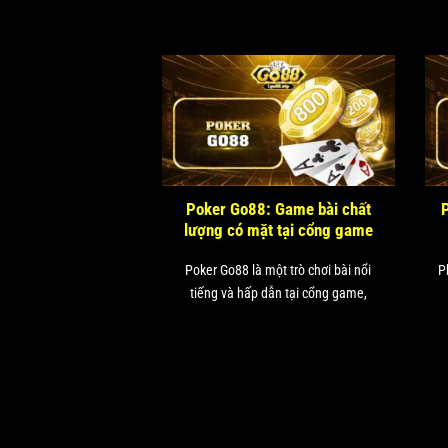
người mới bắt đầu tham gia vào cổng g
Ngoài yếu tố màu sắc thì cách sắp xếp 
lôgic giúp người chơi dễ dàng tìm kiếm k
Hỗ trợ trò chơi trên đa nền tảng
Cổng game đang cung cấp cho người chơi
tảng khác nhau để người chơi tham gia dễ
Poker Go88: Game bài chất
gia game dễ dàng.
lượng có mặt tại cổng game
Người chơi có thể tham gia vào cổng ga
Poker Go88 là một trò chơi bài nổi
P
tiếng và hấp dẫn tại cổng game,
game là nhanh chóng, an toàn và không chứ
chơi game nhanh chóng.
Chơi game với tỷ lệ đổi thưởng 1
Nếu bạn chọn tham gia các trò chơi tại 
hệ thống nếu bạn thắng và nhận thưởng c