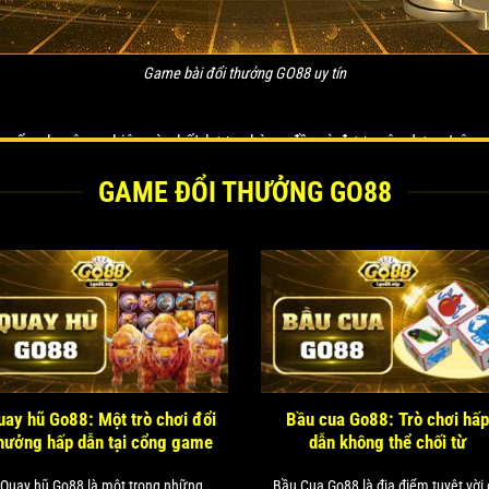
Game bài đổi thưởng GO88 uy tín
tuyến chuyên nghiệp và chất lượng hàng đầu vì được xây dựng trên n
 game trực tuyến chất lượng mang đến cho người chơi những trải ng
GAME ĐỔI THƯỞNG GO88
g cấp hệ thống để đáp ứng mọi nhu cầu của các thành viên.
me Go88
đang đứng trong danh sách top 10 địa điểm tham gia trò chơi t
n tạo nên sự đẳng cấp của người chơi khi trải nghiệm game tại đây.
 “Go” tượng trưng cho sự tiến lên và hướng đi mới, đối với cặp số “
ướng đến sự phát triển và may mắn cho những người tham gia chơi 
ài đổi thưởng Go 88
uay hũ Go88: Một trò chơi đổi
Bầu cua Go88: Trò chơi hấ
hưởng hấp dẫn tại cổng game
dẫn không thể chối từ
í với môi trường chơi game đáng tin cậy và an toàn tuyệt đối. Đơn v
lượng cao nhất. Người chơi khi tham gia game đều được đảm bảo an t
Quay hũ Go88 là một trong những
Bầu Cua Go88 là địa điểm tuyệt vời